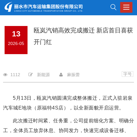
Toggle
navigat
瓯岚汽销高效完成搬迁 新店首日喜获
13
开门红
2026-05
字号
1112
新能源
麻振蕾
5月13日，瓯岚汽销圆满完成整体搬迁，正式入驻岩泉
汽车城E地块（原福特4S店），以全新面貌开启运营。
此次搬迁时间紧、任务重，公司提前细化方案、明确分
工，全体员工放弃休息、协同发力，快速完成设备迁移、