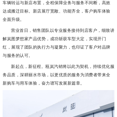
车辆转运与新店布置，全程保障业务与服务不间断，高效
达成搬迁目标。新店展厅宽敞、功能齐全，客户购车体验
全面升级。
营业首日，销售团队以专业服务接待到店客户，细致讲
解岚图梦想家产品优势，成功斩获车型大定，实现开门
红，展现了团队的执行力与凝聚力，也印证了客户对品牌
与服务的认可。
新起点，新征程。瓯岚汽销将以此为契机，持续优化服
务品质，深耕丽水市场，以更优质的服务为消费者带来全
新购车与用车体验，奋力谱写发展新篇章。