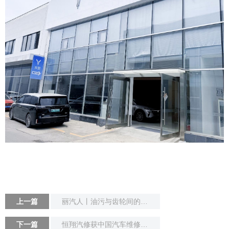
上一篇
丽汽人丨油污与齿轮间的22年匠心路
下一篇
恒翔汽修获中国汽车维修行业协会感谢信