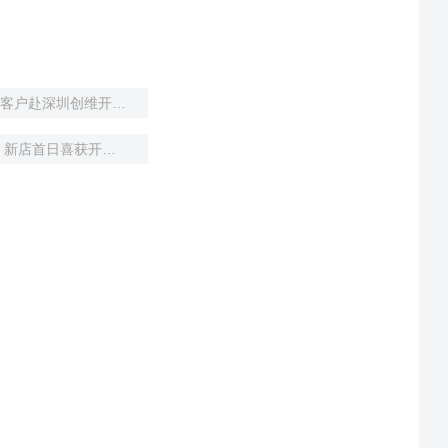
实业公司组织塞尔维亚客户赴深圳创维开展交流活动
瓯岚汽销高效完成搬迁 新店首日喜获开门红