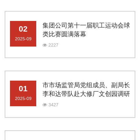
集团公司第十一届职工运动会球
02
类比赛圆满落幕
2025-09
2227
市市场监管局党组成员、副局长
01
李和达带队赴大修厂文创园调研
2025-09
3427