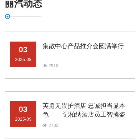
丽汽动态
集散中心产品推介会圆满举行
03
2025-09
2918
英勇无畏护酒店 忠诚担当显本
03
色 ——记柏纳酒店员工智擒盗
2025-09
窃团伙先进事迹
2732