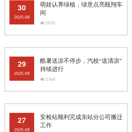
萌娃认养绿植，绿意点亮瓯翔车
30
间
2025-08
2576
酷暑送凉不停步，汽校“送清凉”
29
持续进行
2025-08
2764
安检站顺利完成东站分公司搬迁
27
工作
2025-08