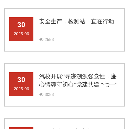
安全生产，检测站一直在行动
30
2025-06
2553
汽校开展“寻迹溯源强党性，廉
30
心铸魂守初心”党建共建 “七一”
2025-06
主题党日活动
3083