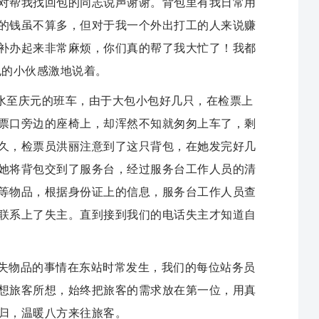
对帮我找回包的同志说声谢谢。背包里有我日常用
的钱虽不算多，但对于我一个外出打工的人来说赚
补办起来非常麻烦，你们真的帮了我大忙了！我都
包的小伙感激地说着。
水至庆元的班车，由于大包小包好几只，在检票上
票口旁边的座椅上，却浑然不知就匆匆上车了，剩
久，检票员洪丽注意到了这只背包，在她发完好几
她将背包交到了服务台，经过服务台工作人员的清
等物品，根据身份证上的信息，服务台工作人员查
联系上了失主。直到接到我们的电话失主才知道自
失物品的事情在东站时常发生，我们的每位站务员
想旅客所想，始终把旅客的需求放在第一位，用真
归，温暖八方来往旅客。