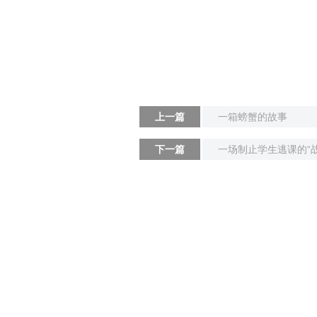
上一篇
一箱螃蟹的故事
下一篇
一场制止学生逃课的“战